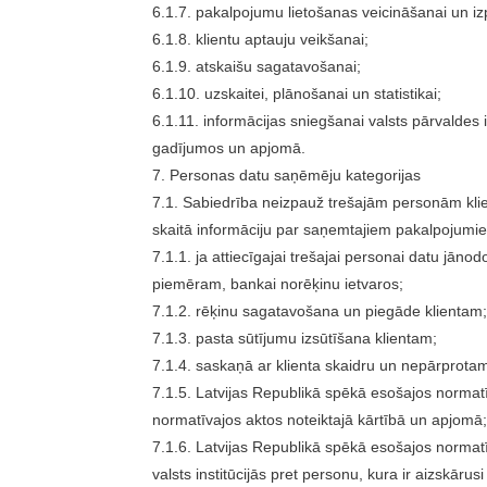
6.1.7. pakalpojumu lietošanas veicināšanai un izp
6.1.8. klientu aptauju veikšanai;
6.1.9. atskaišu sagatavošanai;
6.1.10. uzskaitei, plānošanai un statistikai;
6.1.11. informācijas sniegšanai valsts pārvaldes
gadījumos un apjomā.
7. Personas datu saņēmēju kategorijas
7.1. Sabiedrība neizpauž trešajām personām klie
skaitā informāciju par saņemtajiem pakalpojumi
7.1.1. ja attiecīgajai trešajai personai datu jāno
piemēram, bankai norēķinu ietvaros;
7.1.2. rēķinu sagatavošana un piegāde klientam;
7.1.3. pasta sūtījumu izsūtīšana klientam;
7.1.4. saskaņā ar klienta skaidru un nepārprota
7.1.5. Latvijas Republikā spēkā esošajos norma
normatīvajos aktos noteiktajā kārtībā un apjomā;
7.1.6. Latvijas Republikā spēkā esošajos normatī
valsts institūcijās pret personu, kura ir aizskārus