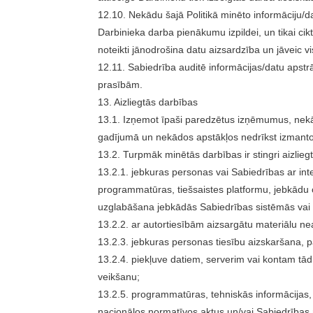
12.10. Nekādu šajā Politikā minēto informāciju/d
Darbinieka darba pienākumu izpildei, un tikai ci
noteikti jānodrošina datu aizsardzība un jāveic vi
12.11. Sabiedrība auditē informācijas/datu apstrā
prasībām.
13. Aizliegtās darbības
13.1. Izņemot īpaši paredzētus izņēmumus, nekād
gadījumā un nekādos apstākļos nedrīkst izmanto
13.2. Turpmāk minētās darbības ir stingri aizli
13.2.1. jebkuras personas vai Sabiedrības ar int
programmatūras, tiešsaistes platformu, jebkādu ci
uzglabāšana jebkādās Sabiedrības sistēmās vai
13.2.2. ar autortiesībām aizsargātu materiālu n
13.2.3. jebkuras personas tiesību aizskaršana, p
13.2.4. piekļuve datiem, serverim vai kontam tā
veikšanu;
13.2.5. programmatūras, tehniskās informācijas,
nacionālos normatīvos aktus un/vai Sabiedrības