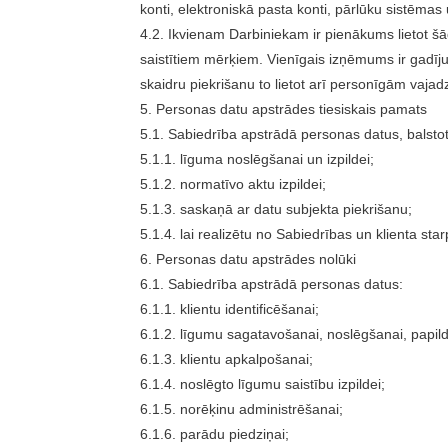
konti, elektroniskā pasta konti, pārlūku sistēma
4.2. Ikvienam Darbiniekam ir pienākums lietot š
saistītiem mērķiem. Vienīgais izņēmums ir gadīju
skaidru piekrišanu to lietot arī personīgām vaja
5. Personas datu apstrādes tiesiskais pamats
5.1. Sabiedrība apstrādā personas datus, balsto
5.1.1. līguma noslēgšanai un izpildei;
5.1.2. normatīvo aktu izpildei;
5.1.3. saskaņā ar datu subjekta piekrišanu;
5.1.4. lai realizētu no Sabiedrības un klienta st
6. Personas datu apstrādes nolūki
6.1. Sabiedrība apstrādā personas datus:
6.1.1. klientu identificēšanai;
6.1.2. līgumu sagatavošanai, noslēgšanai, papild
6.1.3. klientu apkalpošanai;
6.1.4. noslēgto līgumu saistību izpildei;
6.1.5. norēķinu administrēšanai;
6.1.6. parādu piedziņai;