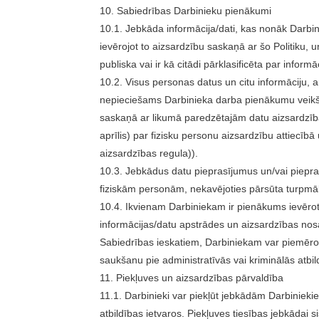
10. Sabiedrības Darbinieku pienākumi
10.1. Jebkāda informācija/dati, kas nonāk Darbin
ievērojot to aizsardzību saskaņā ar šo Politiku,
publiska vai ir kā citādi pārklasificēta par inform
10.2. Visus personas datus un citu informāciju, ar 
nepieciešams Darbinieka darba pienākumu veikša
saskaņā ar likumā paredzētajām datu aizsardzī
aprīlis) par fizisku personu aizsardzību attiecīb
aizsardzības regula)).
10.3. Jebkādus datu pieprasījumus un/vai piepra
fiziskām personām, nekavējoties pārsūta turpmāk
10.4. Ikvienam Darbiniekam ir pienākums ievērot š
informācijas/datu apstrādes un aizsardzības nos
Sabiedrības ieskatiem, Darbiniekam var piemērot 
saukšanu pie administratīvās vai kriminālās atbil
11. Piekļuves un aizsardzības pārvaldība
11.1. Darbinieki var piekļūt jebkādām Darbinie
atbildības ietvaros. Piekļuves tiesības jebkādai s