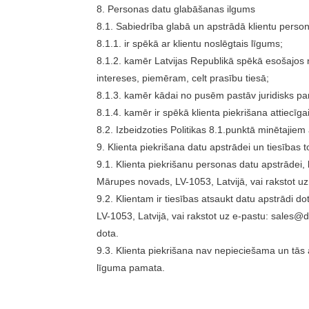
8. Personas datu glabāšanas ilgums
8.1. Sabiedrība glabā un apstrādā klientu perso
8.1.1. ir spēkā ar klientu noslēgtais līgums;
8.1.2. kamēr Latvijas Republikā spēkā esošajos no
intereses, piemēram, celt prasību tiesā;
8.1.3. kamēr kādai no pusēm pastāv juridisks pa
8.1.4. kamēr ir spēkā klienta piekrišana attiecīg
8.2. Izbeidzoties Politikas 8.1.punktā minētajiem 
9. Klienta piekrišana datu apstrādei un tiesības t
9.1. Klienta piekrišanu personas datu apstrādei, k
Mārupes novads, LV-1053, Latvijā, vai rakstot uz
9.2. Klientam ir tiesības atsaukt datu apstrādi d
LV-1053, Latvijā, vai rakstot uz e-pastu: sales@d
dota.
9.3. Klienta piekrišana nav nepieciešama un tās
līguma pamata.