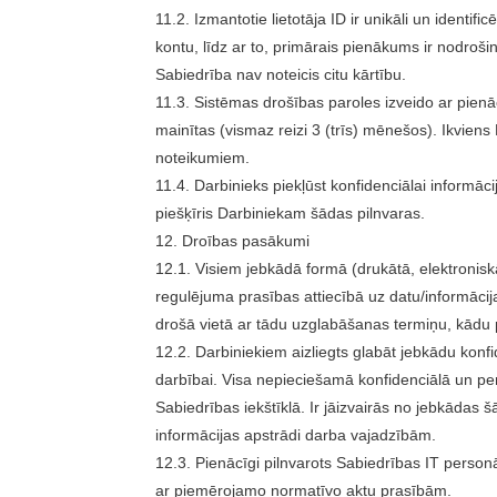
11.2. Izmantotie lietotāja ID ir unikāli un identi
kontu, līdz ar to, primārais pienākums ir nodroš
Sabiedrība nav noteicis citu kārtību.
11.3. Sistēmas drošības paroles izveido ar pienāc
mainītas (vismaz reizi 3 (trīs) mēnešos). Ikviens
noteikumiem.
11.4. Darbinieks piekļūst konfidenciālai informāci
piešķīris Darbiniekam šādas pilnvaras.
12. Droības pasākumi
12.1. Visiem jebkādā formā (drukātā, elektronisk
regulējuma prasības attiecībā uz datu/informāci
drošā vietā ar tādu uzglabāšanas termiņu, kādu 
12.2. Darbiniekiem aizliegts glabāt jebkādu konfid
darbībai. Visa nepieciešamā konfidenciālā un per
Sabiedrības iekštīklā. Ir jāizvairās no jebkādas š
informācijas apstrādi darba vajadzībām.
12.3. Pienācīgi pilnvarots Sabiedrības IT personāl
ar piemērojamo normatīvo aktu prasībām.