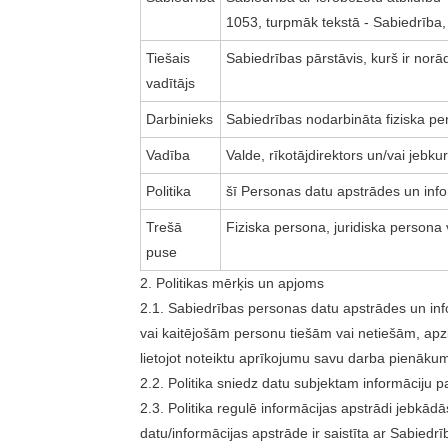
1053, turpmāk tekstā - Sabiedrība,
Tiešais
Sabiedrības pārstāvis, kurš ir norā
vadītājs
Darbinieks
Sabiedrības nodarbināta fiziska pe
Vadība
Valde, rīkotājdirektors un/vai jebku
Politika
šī Personas datu apstrādes un infor
Trešā
Fiziska persona, juridiska persona 
puse
2. Politikas mērķis un apjoms
2.1. Sabiedrības personas datu apstrādes un info
vai kaitējošām personu tiešām vai netiešām, apz
lietojot noteiktu aprīkojumu savu darba pienāku
2.2. Politika sniedz datu subjektam informāciju
2.3. Politika regulē informācijas apstrādi jebkādā
datu/informācijas apstrāde ir saistīta ar Sabie