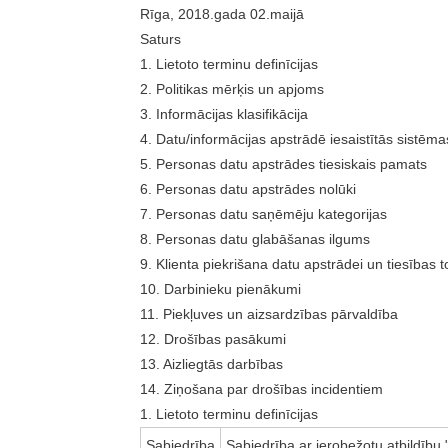
Rīga, 2018.gada 02.maijā
Saturs
1. Lietoto terminu definīcijas
2. Politikas mērķis un apjoms
3. Informācijas klasifikācija
4. Datu/informācijas apstrādē iesaistītās sistēma
5. Personas datu apstrādes tiesiskais pamats
6. Personas datu apstrādes nolūki
7. Personas datu saņēmēju kategorijas
8. Personas datu glabāšanas ilgums
9. Klienta piekrišana datu apstrādei un tiesības t
10. Darbinieku pienākumi
11. Piekļuves un aizsardzības pārvaldība
12. Drošības pasākumi
13. Aizliegtās darbības
14. Ziņošana par drošības incidentiem
1. Lietoto terminu definīcijas
Sabiedrība
Sabiedrība ar ierobežotu atbildību 