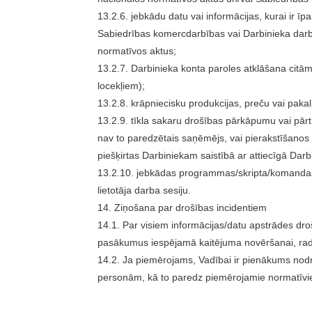
13.2.6. jebkādu datu vai informācijas, kurai ir 
Sabiedrības komercdarbības vai Darbinieka darb
normatīvos aktus;
13.2.7. Darbinieka konta paroles atklāšana citā
locekļiem);
13.2.8. krāpniecisku produkcijas, preču vai pak
13.2.9. tīkla sakaru drošības pārkāpumu vai pārt
nav to paredzētais saņēmējs, vai pierakstīšanos s
piešķirtas Darbiniekam saistībā ar attiecīgā Dar
13.2.10. jebkādas programmas/skripta/komandas l
lietotāja darba sesiju.
14. Ziņošana par drošības incidentiem
14.1. Par visiem informācijas/datu apstrādes droš
pasākumus iespējamā kaitējuma novēršanai, radīt
14.2. Ja piemērojams, Vadībai ir pienākums nodr
personām, kā to paredz piemērojamie normatīvie 