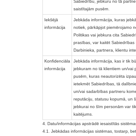
Sabiedrību, jebkuru no tā partner
saistītajām pusēm.
Iekšējā
Jebkāda informācija, kuras jebkā
informācija
notiek, pārkāpjot piemērojamo n
Politikas vai jebkura cita Sabie
prasības, var kaitēt Sabiedrības 
Darbinieka, partnera, klientu in
Konfidenciāla
Jebkāda informācija, kas ir tik b
informācija
jebkuram no tā klientiem un/vai 
pusēm, kuras neautorizēta izpau
ietekmēt Sabiedrības, tā dalībni
un/vai sadarbības partneru kome
reputāciju, statusu kopumā, un 
jebkurai no šīm personām var tik
kaitējums.
4. Datu/informācijas apstrādē iesaistītās sistēma
4.1. Jebkādas informācijas sistēmas, tostarp, be