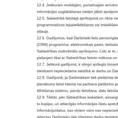
12.4. Jebkurām mobilajām, portatīvajām ierīcēm 
informācijas uzglabāšanas vietām jābūt apstiprin
12.5. Sabiedrībā lietotajā aprīkojumā un rīkos va
programmatūras lejupielādēšanas vai instalēšanas
atļauja.
12.6. Gadījumos, kad Darbinieki lieto personīgās
(CRM) programma, elektroniskais pasts, tiešsaiste
Sabiedrības nodrošināto aprīkojumu. Līdz ar to, i
pieļaujam tikai ar Sabiedrības lietoto mākoņa un 
12.7. Jebkurā gadījumā, ir stingri aizliegts izmant
steidzami nepieciešams saistībā ar darbu un Darbi
12.8. Gadījumā, ja Darbiniekam tiek piešķirtas t
pienākums lietot klienta vai partnera piešķirtos
šifrēšanas sistēmu, paroļu lietošana, datu lietoš
12.9. Tiklīdz, pēc Sabiedrības ieskatiem, aizsar
to kopijas, un attiecīgās informācijas /datu apst
informāciju/datus, kas viņiem vairs nav nepiecieš
attiecīgo Darbinieku tiek izbeigtas darba tiesiskās