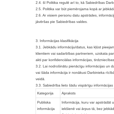
2.4. šī Politika regulē arī to, kā Sabiedrības Da
2.5. Politika var būt piemērojama kopā ar jebkā
2.6. Ar visiem personu datu apstrādes, informāci
jāvēršas pie Sabiedrības valdes.
3. Informācijas klasifikācija
3.1. Jebkādu informāciju/datus, kas kļūst pieejam
klientiem vai sadarbības partneriem, uzskata par 
akti par konfidenciālas informācijas, tirdzniec
3.2. Lai nodrošinātu pienācīgu informācijas un da
vai šāda informācija ir nonākusi Darbinieka rīcī
veidā.
3.3. Sabiedrība lieto šādu vispārīgu informācijas k
Kategorija
Apraksts
Publiska
Informācija, kuru var apstrādāt u
informācija
iekšienē vai ārpus tā, bez jebk