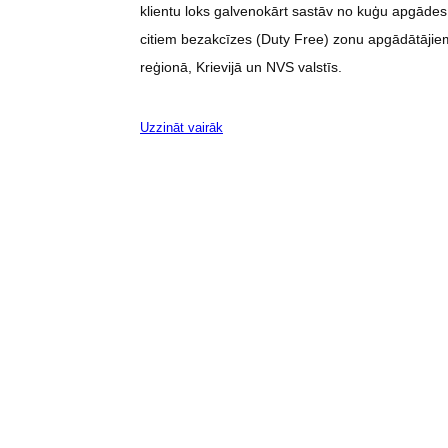
klientu loks galvenokārt sastāv no kuģu apgād
citiem bezakcīzes (Duty Free) zonu apgādātājiem
reģionā, Krievijā un NVS valstīs.
Uzzināt vairāk