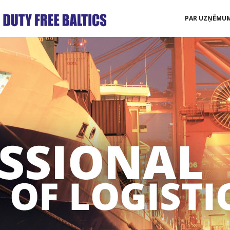
PAR UZŅĒMU