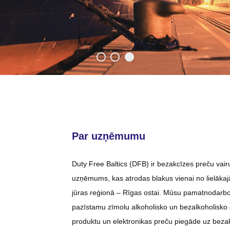
Par uzņēmumu
Duty Free Baltics (DFB) ir bezakcīzes preču vair
uzņēmums, kas atrodas blakus vienai no lielākaj
jūras reģionā – Rīgas ostai. Mūsu pamatnodarboš
pazīstamu zīmolu
alkoholisko un bezalkoholisko
produktu
un
elektronikas preču
piegāde uz beza